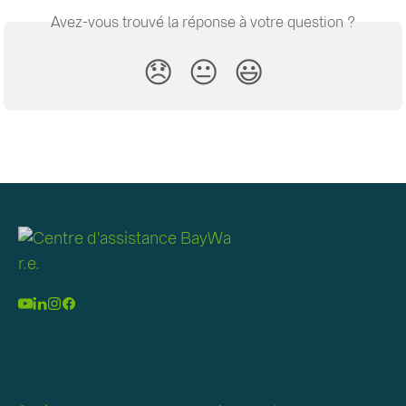
Avez-vous trouvé la réponse à votre question ?
😞
😐
😃